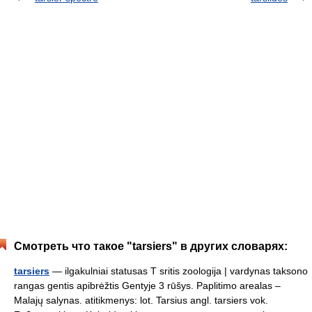
Смотреть что такое "tarsiers" в других словарях:
tarsiers
— ilgakulniai statusas T sritis zoologija | vardynas taksono
rangas gentis apibrėžtis Gentyje 3 rūšys. Paplitimo arealas –
Malajų salynas. atitikmenys: lot. Tarsius angl. tarsiers vok.