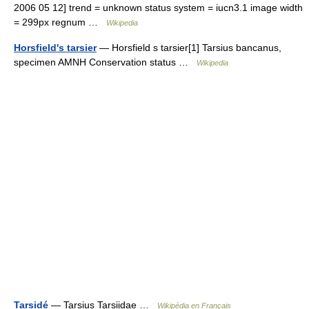
2006 05 12] trend = unknown status system = iucn3.1 image width
= 299px regnum …
Wikipedia
Horsfield's tarsier
— Horsfield s tarsier[1] Tarsius bancanus,
specimen AMNH Conservation status …
Wikipedia
Tarsidé
— Tarsius Tarsiidae …
Wikipédia en Français