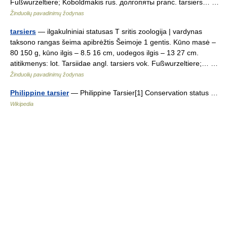
Fußwurzeltiere; Koboldmakis rus. долгопяты pranc. tarsiers… …
Žinduolių pavadinimų žodynas
tarsiers
— ilgakulniniai statusas T sritis zoologija | vardynas
taksono rangas šeima apibrėžtis Šeimoje 1 gentis. Kūno masė –
80 150 g, kūno ilgis – 8.5 16 cm, uodegos ilgis – 13 27 cm.
atitikmenys: lot. Tarsiidae angl. tarsiers vok. Fußwurzeltiere;… …
Žinduolių pavadinimų žodynas
Philippine tarsier
— Philippine Tarsier[1] Conservation status …
Wikipedia