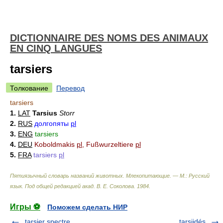
DICTIONNAIRE DES NOMS DES ANIMAUX
EN CINQ LANGUES
tarsiers
Толкование
Перевод
tarsiers
1.
LAT
Tarsius
Storr
2.
RUS
долгопяты
pl
3.
ENG
tarsiers
4.
DEU
Koboldmakis
pl
, Fußwurzeltiere
pl
5.
FRA
tarsiers
pl
Пятиязычный словарь названий животных. Млекопитающие. — М.: Русский
язык
.
Под общей редакцией акад. В. Е. Соколова
.
1984
.
Игры ⚽
Поможем сделать НИР
tarsier spectre
tarsiidés