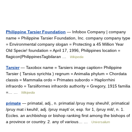
Philippine Tarsier Foundation
— Infobox Company | company
name = Philippine Tarsier Foundation, Inc. company company type
= Environmental company slogan = Protecting a 45 Million Year
Old Specie! foundation = April 17, 1996, Philippines location =
flagicon|PhilippinesTagbilaran …
Wikipedia
Tarsier
— Taxobox name = Tarsiers image caption= Philippine
Tarsier ( Tarsius syrichta ) regnum = Animalia phylum = Chordata
classis = Mammalia ordo = Primates subordo = Haplorrhini
infraordo = Tarsiiformes infraordo authority = Gregory, 1915 familia
=… …
Wikipedia
primate
— primatal, adj., n. primatial /pruy may sheuhl/, primatical
/pruy mat i keuhl/, adj. /pruy mayt/ or, esp. for 1, /pruy mit/, n. 1.
Eccles. an archbishop or bishop ranking first among the bishops of
a province or country. 2. any of various… …
Universalium