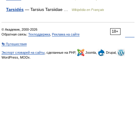
Tarsidés
— Tarsius Tarsiidae …
Wikipédia en Français
© Академик, 2000-2026
18+
Обратная связь:
Техподдержка
,
Реклама на сайте
👣 Путешествия
Экспорт словарей на сайты
, сделанные на PHP,
Joomla,
Drupal,
WordPress, MODx.